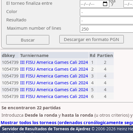
ronda
El torneo finaliza entre
y
Color
Resultado
Maximum number of lines
dbkey
Turniername
Rd
Partien
1054739
III FISU America Games Cali 2024
1
2
1054739
III FISU America Games Cali 2024
2
4
1054739
III FISU America Games Cali 2024
3
4
1054739
III FISU America Games Cali 2024
4
4
1054739
III FISU America Games Cali 2024
5
4
1054739
III FISU America Games Cali 2024
6
4
Se encontraron 22 partidas
Introduzca
Desde la ronda
y
hasta la ronda
(u otros criterios) 
Mostrar todos los torneos (ordenados cronólogicamente segú
Servidor de Resultados de Torneos de Ajedrez
© 2006-2026 Heinz H