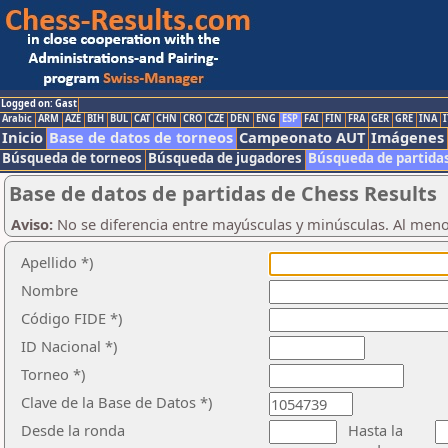
Logged on: Gast
Arabic
ARM
AZE
BIH
BUL
CAT
CHN
CRO
CZE
DEN
ENG
ESP
FAI
FIN
FRA
GER
GRE
INA
I
Inicio
Base de datos de torneos
Campeonato AUT
Imágenes
Búsqueda de torneos
Búsqueda de jugadores
Búsqueda de partida
Base de datos de partidas de Chess Results
Aviso:
No se diferencia entre mayúsculas y minúsculas. Al men
Apellido *)
Nombre
Código FIDE *)
ID Nacional *)
Torneo *)
Clave de la Base de Datos *)
Desde la ronda
Hasta la