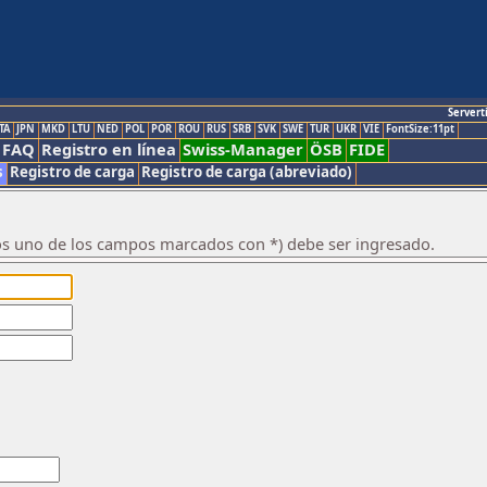
Servert
TA
JPN
MKD
LTU
NED
POL
POR
ROU
RUS
SRB
SVK
SWE
TUR
UKR
VIE
FontSize:11pt
FAQ
Registro en línea
Swiss-Manager
ÖSB
FIDE
s
Registro de carga
Registro de carga (abreviado)
os uno de los campos marcados con *) debe ser ingresado.