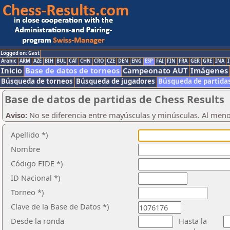
Logged on: Gast
Arabic
ARM
AZE
BIH
BUL
CAT
CHN
CRO
CZE
DEN
ENG
ESP
FAI
FIN
FRA
GER
GRE
INA
I
Inicio
Base de datos de torneos
Campeonato AUT
Imágenes
Búsqueda de torneos
Búsqueda de jugadores
Búsqueda de partida
Base de datos de partidas de Chess Results
Aviso:
No se diferencia entre mayúsculas y minúsculas. Al men
Apellido *)
Nombre
Código FIDE *)
ID Nacional *)
Torneo *)
Clave de la Base de Datos *)
Desde la ronda
Hasta la