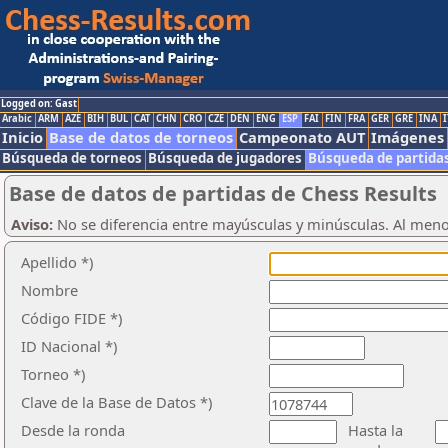
Logged on: Gast
Arabic
ARM
AZE
BIH
BUL
CAT
CHN
CRO
CZE
DEN
ENG
ESP
FAI
FIN
FRA
GER
GRE
INA
I
Inicio
Base de datos de torneos
Campeonato AUT
Imágenes
Búsqueda de torneos
Búsqueda de jugadores
Búsqueda de partida
Base de datos de partidas de Chess Results
Aviso:
No se diferencia entre mayúsculas y minúsculas. Al men
Apellido *)
Nombre
Código FIDE *)
ID Nacional *)
Torneo *)
Clave de la Base de Datos *)
Desde la ronda
Hasta la