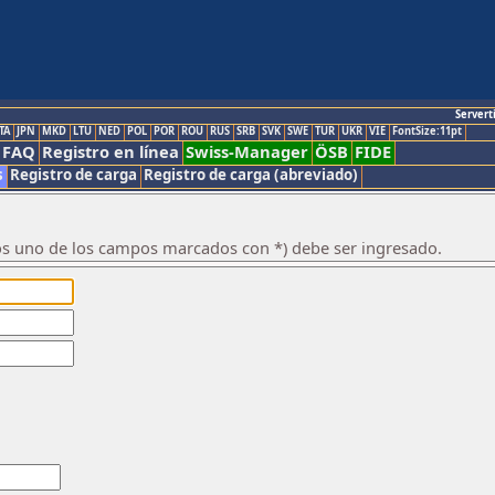
Servert
TA
JPN
MKD
LTU
NED
POL
POR
ROU
RUS
SRB
SVK
SWE
TUR
UKR
VIE
FontSize:11pt
FAQ
Registro en línea
Swiss-Manager
ÖSB
FIDE
s
Registro de carga
Registro de carga (abreviado)
os uno de los campos marcados con *) debe ser ingresado.