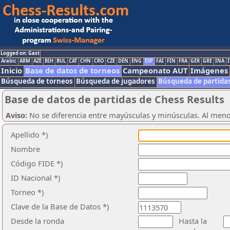
Logged on: Gast
Arabic
ARM
AZE
BIH
BUL
CAT
CHN
CRO
CZE
DEN
ENG
ESP
FAI
FIN
FRA
GER
GRE
INA
I
Inicio
Base de datos de torneos
Campeonato AUT
Imágenes
Búsqueda de torneos
Búsqueda de jugadores
Búsqueda de partida
Base de datos de partidas de Chess Results
Aviso:
No se diferencia entre mayúsculas y minúsculas. Al men
Apellido *)
Nombre
Código FIDE *)
ID Nacional *)
Torneo *)
Clave de la Base de Datos *)
Desde la ronda
Hasta la