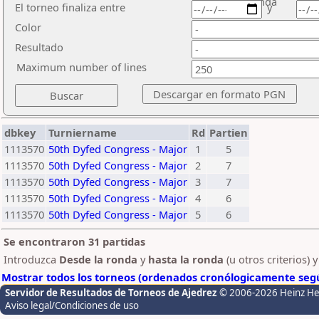
ronda
El torneo finaliza entre
y
Color
Resultado
Maximum number of lines
dbkey
Turniername
Rd
Partien
1113570
50th Dyfed Congress - Major
1
5
1113570
50th Dyfed Congress - Major
2
7
1113570
50th Dyfed Congress - Major
3
7
1113570
50th Dyfed Congress - Major
4
6
1113570
50th Dyfed Congress - Major
5
6
Se encontraron 31 partidas
Introduzca
Desde la ronda
y
hasta la ronda
(u otros criterios) 
Mostrar todos los torneos (ordenados cronólogicamente segú
Servidor de Resultados de Torneos de Ajedrez
© 2006-2026 Heinz H
Aviso legal/Condiciones de uso