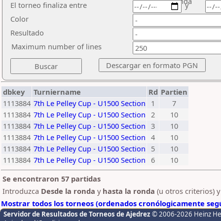
ronda
El torneo finaliza entre
y
Color
Resultado
Maximum number of lines
dbkey
Turniername
Rd
Partien
1113884
7th Le Pelley Cup - U1500 Section
1
7
1113884
7th Le Pelley Cup - U1500 Section
2
10
1113884
7th Le Pelley Cup - U1500 Section
3
10
1113884
7th Le Pelley Cup - U1500 Section
4
10
1113884
7th Le Pelley Cup - U1500 Section
5
10
1113884
7th Le Pelley Cup - U1500 Section
6
10
Se encontraron 57 partidas
Introduzca
Desde la ronda
y
hasta la ronda
(u otros criterios) 
Mostrar todos los torneos (ordenados cronólogicamente segú
Servidor de Resultados de Torneos de Ajedrez
© 2006-2026 Heinz H