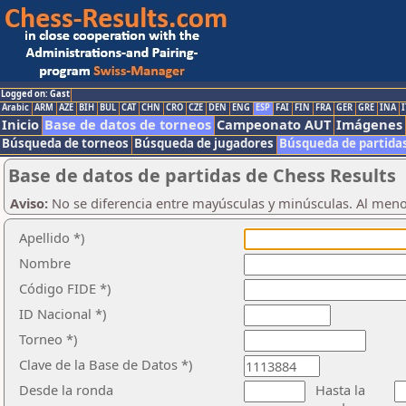
Logged on: Gast
Arabic
ARM
AZE
BIH
BUL
CAT
CHN
CRO
CZE
DEN
ENG
ESP
FAI
FIN
FRA
GER
GRE
INA
I
Inicio
Base de datos de torneos
Campeonato AUT
Imágenes
Búsqueda de torneos
Búsqueda de jugadores
Búsqueda de partida
Base de datos de partidas de Chess Results
Aviso:
No se diferencia entre mayúsculas y minúsculas. Al men
Apellido *)
Nombre
Código FIDE *)
ID Nacional *)
Torneo *)
Clave de la Base de Datos *)
Desde la ronda
Hasta la