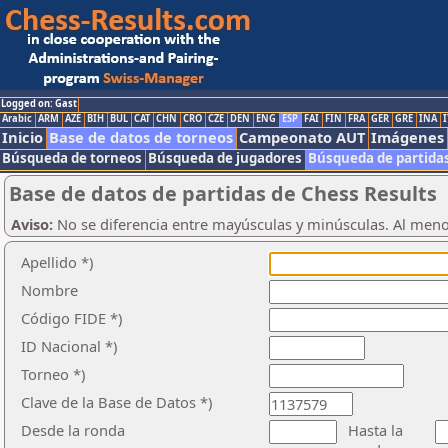
Logged on: Gast
Arabic
ARM
AZE
BIH
BUL
CAT
CHN
CRO
CZE
DEN
ENG
ESP
FAI
FIN
FRA
GER
GRE
INA
I
Inicio
Base de datos de torneos
Campeonato AUT
Imágenes
Búsqueda de torneos
Búsqueda de jugadores
Búsqueda de partida
Base de datos de partidas de Chess Results
Aviso:
No se diferencia entre mayúsculas y minúsculas. Al men
Apellido *)
Nombre
Código FIDE *)
ID Nacional *)
Torneo *)
Clave de la Base de Datos *)
Desde la ronda
Hasta la