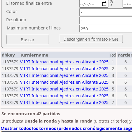
ronda
El torneo finaliza entre
y
Color
Resultado
Maximum number of lines
dbkey
Turniername
Rd
Partie
1137579
V IRT Internacional Ajedrez en Alicante 2025
1
6
1137579
V IRT Internacional Ajedrez en Alicante 2025
2
6
1137579
V IRT Internacional Ajedrez en Alicante 2025
3
6
1137579
V IRT Internacional Ajedrez en Alicante 2025
4
6
1137579
V IRT Internacional Ajedrez en Alicante 2025
5
6
1137579
V IRT Internacional Ajedrez en Alicante 2025
6
6
1137579
V IRT Internacional Ajedrez en Alicante 2025
7
6
Se encontraron 42 partidas
Introduzca
Desde la ronda
y
hasta la ronda
(u otros criterios) 
Mostrar todos los torneos (ordenados cronólogicamente segú