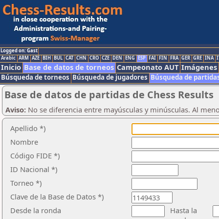
Logged on: Gast
Arabic
ARM
AZE
BIH
BUL
CAT
CHN
CRO
CZE
DEN
ENG
ESP
FAI
FIN
FRA
GER
GRE
INA
I
Inicio
Base de datos de torneos
Campeonato AUT
Imágenes
Búsqueda de torneos
Búsqueda de jugadores
Búsqueda de partida
Base de datos de partidas de Chess Results
Aviso:
No se diferencia entre mayúsculas y minúsculas. Al men
Apellido *)
Nombre
Código FIDE *)
ID Nacional *)
Torneo *)
Clave de la Base de Datos *)
Desde la ronda
Hasta la