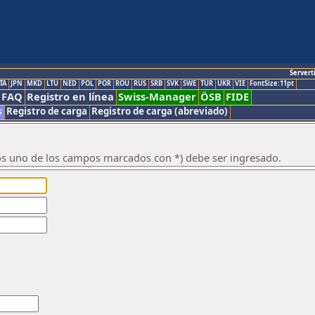
Servert
TA
JPN
MKD
LTU
NED
POL
POR
ROU
RUS
SRB
SVK
SWE
TUR
UKR
VIE
FontSize:11pt
FAQ
Registro en línea
Swiss-Manager
ÖSB
FIDE
s
Registro de carga
Registro de carga (abreviado)
os uno de los campos marcados con *) debe ser ingresado.