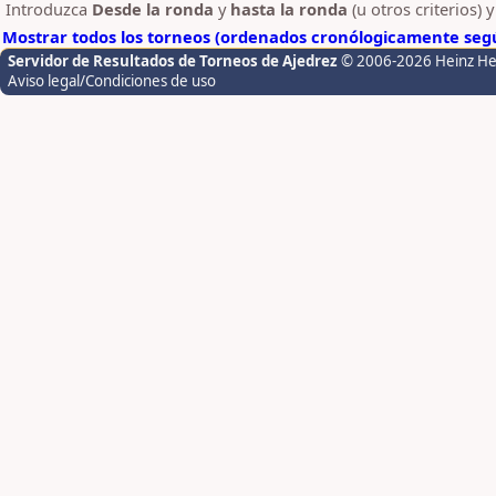
Introduzca
Desde la ronda
y
hasta la ronda
(u otros criterios) 
Mostrar todos los torneos (ordenados cronólogicamente segú
Servidor de Resultados de Torneos de Ajedrez
© 2006-2026 Heinz H
Aviso legal/Condiciones de uso