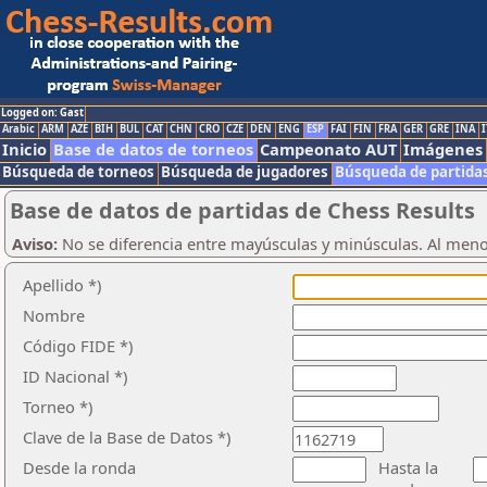
Logged on: Gast
Arabic
ARM
AZE
BIH
BUL
CAT
CHN
CRO
CZE
DEN
ENG
ESP
FAI
FIN
FRA
GER
GRE
INA
I
Inicio
Base de datos de torneos
Campeonato AUT
Imágenes
Búsqueda de torneos
Búsqueda de jugadores
Búsqueda de partida
Base de datos de partidas de Chess Results
Aviso:
No se diferencia entre mayúsculas y minúsculas. Al men
Apellido *)
Nombre
Código FIDE *)
ID Nacional *)
Torneo *)
Clave de la Base de Datos *)
Desde la ronda
Hasta la