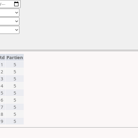
Rd
Partien
1
5
2
5
3
5
4
5
5
5
6
5
7
5
8
5
9
5