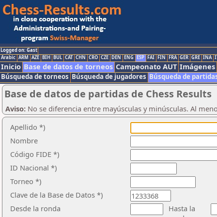
Logged on: Gast
Arabic
ARM
AZE
BIH
BUL
CAT
CHN
CRO
CZE
DEN
ENG
ESP
FAI
FIN
FRA
GER
GRE
INA
I
Inicio
Base de datos de torneos
Campeonato AUT
Imágenes
Búsqueda de torneos
Búsqueda de jugadores
Búsqueda de partida
Base de datos de partidas de Chess Results
Aviso:
No se diferencia entre mayúsculas y minúsculas. Al men
Apellido *)
Nombre
Código FIDE *)
ID Nacional *)
Torneo *)
Clave de la Base de Datos *)
Desde la ronda
Hasta la