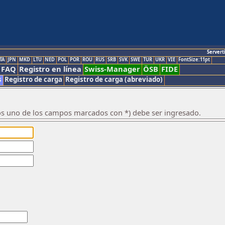
Servert
TA
JPN
MKD
LTU
NED
POL
POR
ROU
RUS
SRB
SVK
SWE
TUR
UKR
VIE
FontSize:11pt
FAQ
Registro en línea
Swiss-Manager
ÖSB
FIDE
s
Registro de carga
Registro de carga (abreviado)
os uno de los campos marcados con *) debe ser ingresado.