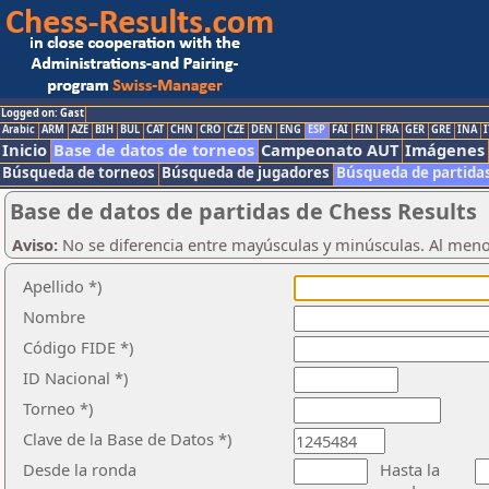
Logged on: Gast
Arabic
ARM
AZE
BIH
BUL
CAT
CHN
CRO
CZE
DEN
ENG
ESP
FAI
FIN
FRA
GER
GRE
INA
I
Inicio
Base de datos de torneos
Campeonato AUT
Imágenes
Búsqueda de torneos
Búsqueda de jugadores
Búsqueda de partida
Base de datos de partidas de Chess Results
Aviso:
No se diferencia entre mayúsculas y minúsculas. Al men
Apellido *)
Nombre
Código FIDE *)
ID Nacional *)
Torneo *)
Clave de la Base de Datos *)
Desde la ronda
Hasta la