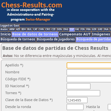
Logged on: Gast
Arabic
ARM
AZE
BIH
BUL
CAT
CHN
CRO
CZE
DEN
ENG
ESP
FAI
FIN
FRA
GER
GRE
INA
I
Inicio
Base de datos de torneos
Campeonato AUT
Imágenes
Búsqueda de torneos
Búsqueda de jugadores
Búsqueda de partida
Base de datos de partidas de Chess Results
Aviso:
No se diferencia entre mayúsculas y minúsculas. Al men
Apellido *)
Nombre
Código FIDE *)
ID Nacional *)
Torneo *)
Clave de la Base de Datos *)
Desde la ronda
Hasta la