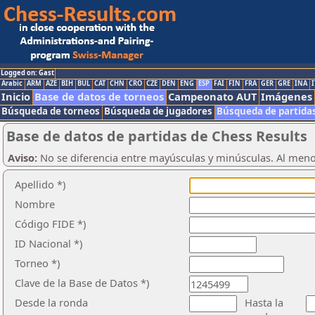
Logged on: Gast
Arabic
ARM
AZE
BIH
BUL
CAT
CHN
CRO
CZE
DEN
ENG
ESP
FAI
FIN
FRA
GER
GRE
INA
I
Inicio
Base de datos de torneos
Campeonato AUT
Imágenes
Búsqueda de torneos
Búsqueda de jugadores
Búsqueda de partida
Base de datos de partidas de Chess Results
Aviso:
No se diferencia entre mayúsculas y minúsculas. Al men
Apellido *)
Nombre
Código FIDE *)
ID Nacional *)
Torneo *)
Clave de la Base de Datos *)
Desde la ronda
Hasta la