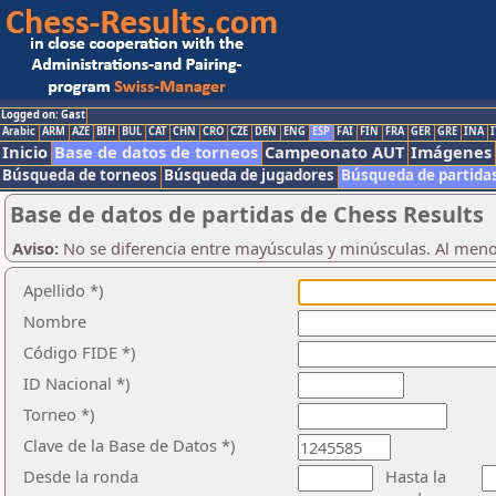
Logged on: Gast
Arabic
ARM
AZE
BIH
BUL
CAT
CHN
CRO
CZE
DEN
ENG
ESP
FAI
FIN
FRA
GER
GRE
INA
I
Inicio
Base de datos de torneos
Campeonato AUT
Imágenes
Búsqueda de torneos
Búsqueda de jugadores
Búsqueda de partida
Base de datos de partidas de Chess Results
Aviso:
No se diferencia entre mayúsculas y minúsculas. Al men
Apellido *)
Nombre
Código FIDE *)
ID Nacional *)
Torneo *)
Clave de la Base de Datos *)
Desde la ronda
Hasta la