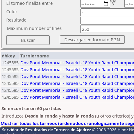
ronda
El torneo finaliza entre
y
Color
Resultado
Maximum number of lines
dbkey
Turniername
1245585
Dov Porat Memorial - Israeli U18 Youth Rapid Champio
1245585
Dov Porat Memorial - Israeli U18 Youth Rapid Champio
1245585
Dov Porat Memorial - Israeli U18 Youth Rapid Champio
1245585
Dov Porat Memorial - Israeli U18 Youth Rapid Champio
1245585
Dov Porat Memorial - Israeli U18 Youth Rapid Champio
1245585
Dov Porat Memorial - Israeli U18 Youth Rapid Champio
Se encontraron 60 partidas
Introduzca
Desde la ronda
y
hasta la ronda
(u otros criterios) 
Mostrar todos los torneos (ordenados cronólogicamente segú
Servidor de Resultados de Torneos de Ajedrez
© 2006-2026 Heinz H