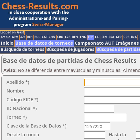
Logged on: Gast
Arabic
ARM
AZE
BIH
BUL
CAT
CHN
CRO
CZE
DEN
ENG
ESP
FAI
FIN
FRA
GER
GRE
INA
I
Inicio
Base de datos de torneos
Campeonato AUT
Imágenes
Búsqueda de torneos
Búsqueda de jugadores
Búsqueda de partida
Base de datos de partidas de Chess Results
Aviso:
No se diferencia entre mayúsculas y minúsculas. Al men
Apellido *)
Nombre
Código FIDE *)
ID Nacional *)
Torneo *)
Clave de la Base de Datos *)
Desde la ronda
Hasta la