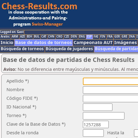
Logged on: Gast
Arabic
ARM
AZE
BIH
BUL
CAT
CHN
CRO
CZE
DEN
ENG
ESP
FAI
FIN
FRA
GER
GRE
INA
I
Inicio
Base de datos de torneos
Campeonato AUT
Imágenes
Búsqueda de torneos
Búsqueda de jugadores
Búsqueda de partida
Base de datos de partidas de Chess Results
Aviso:
No se diferencia entre mayúsculas y minúsculas. Al men
Apellido *)
Nombre
Código FIDE *)
ID Nacional *)
Torneo *)
Clave de la Base de Datos *)
Desde la ronda
Hasta la