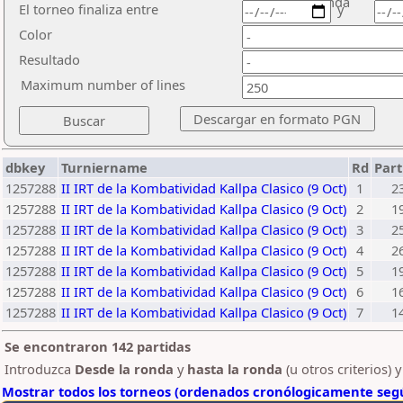
ronda
El torneo finaliza entre
y
Color
Resultado
Maximum number of lines
dbkey
Turniername
Rd
Part
1257288
II IRT de la Kombatividad Kallpa Clasico (9 Oct)
1
2
1257288
II IRT de la Kombatividad Kallpa Clasico (9 Oct)
2
1
1257288
II IRT de la Kombatividad Kallpa Clasico (9 Oct)
3
2
1257288
II IRT de la Kombatividad Kallpa Clasico (9 Oct)
4
2
1257288
II IRT de la Kombatividad Kallpa Clasico (9 Oct)
5
1
1257288
II IRT de la Kombatividad Kallpa Clasico (9 Oct)
6
1
1257288
II IRT de la Kombatividad Kallpa Clasico (9 Oct)
7
1
Se encontraron 142 partidas
Introduzca
Desde la ronda
y
hasta la ronda
(u otros criterios) 
Mostrar todos los torneos (ordenados cronólogicamente segú