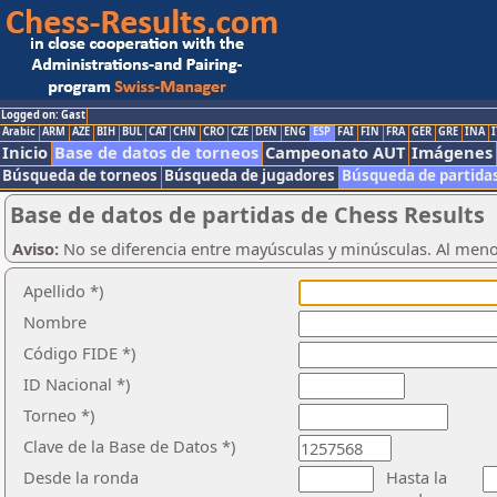
Logged on: Gast
Arabic
ARM
AZE
BIH
BUL
CAT
CHN
CRO
CZE
DEN
ENG
ESP
FAI
FIN
FRA
GER
GRE
INA
I
Inicio
Base de datos de torneos
Campeonato AUT
Imágenes
Búsqueda de torneos
Búsqueda de jugadores
Búsqueda de partida
Base de datos de partidas de Chess Results
Aviso:
No se diferencia entre mayúsculas y minúsculas. Al men
Apellido *)
Nombre
Código FIDE *)
ID Nacional *)
Torneo *)
Clave de la Base de Datos *)
Desde la ronda
Hasta la