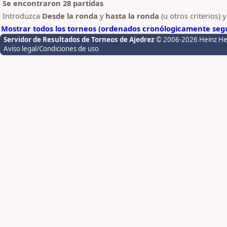
Se encontraron 28 partidas
Introduzca
Desde la ronda
y
hasta la ronda
(u otros criterios) 
Mostrar todos los torneos (ordenados cronólogicamente segú
Servidor de Resultados de Torneos de Ajedrez
© 2006-2026 Heinz H
Aviso legal/Condiciones de uso