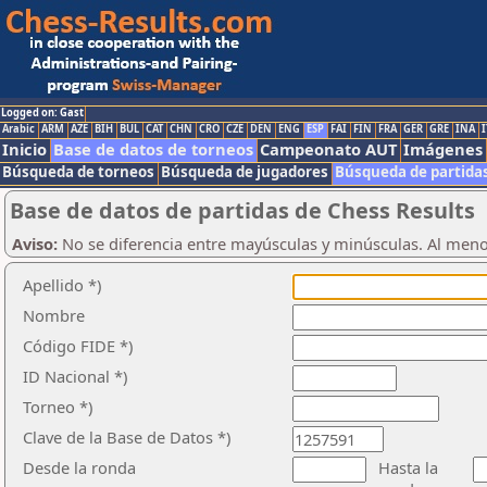
Logged on: Gast
Arabic
ARM
AZE
BIH
BUL
CAT
CHN
CRO
CZE
DEN
ENG
ESP
FAI
FIN
FRA
GER
GRE
INA
I
Inicio
Base de datos de torneos
Campeonato AUT
Imágenes
Búsqueda de torneos
Búsqueda de jugadores
Búsqueda de partida
Base de datos de partidas de Chess Results
Aviso:
No se diferencia entre mayúsculas y minúsculas. Al men
Apellido *)
Nombre
Código FIDE *)
ID Nacional *)
Torneo *)
Clave de la Base de Datos *)
Desde la ronda
Hasta la