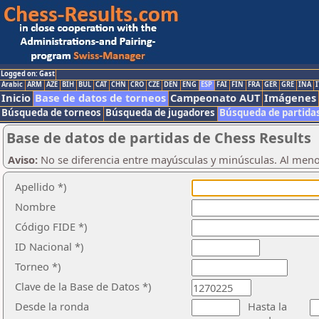
Logged on: Gast
Arabic
ARM
AZE
BIH
BUL
CAT
CHN
CRO
CZE
DEN
ENG
ESP
FAI
FIN
FRA
GER
GRE
INA
I
Inicio
Base de datos de torneos
Campeonato AUT
Imágenes
Búsqueda de torneos
Búsqueda de jugadores
Búsqueda de partida
Base de datos de partidas de Chess Results
Aviso:
No se diferencia entre mayúsculas y minúsculas. Al men
Apellido *)
Nombre
Código FIDE *)
ID Nacional *)
Torneo *)
Clave de la Base de Datos *)
Desde la ronda
Hasta la