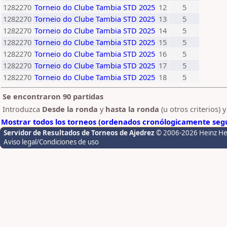
1282270
Torneio do Clube Tambia STD 2025
12
5
1282270
Torneio do Clube Tambia STD 2025
13
5
1282270
Torneio do Clube Tambia STD 2025
14
5
1282270
Torneio do Clube Tambia STD 2025
15
5
1282270
Torneio do Clube Tambia STD 2025
16
5
1282270
Torneio do Clube Tambia STD 2025
17
5
1282270
Torneio do Clube Tambia STD 2025
18
5
Se encontraron 90 partidas
Introduzca
Desde la ronda
y
hasta la ronda
(u otros criterios) 
Mostrar todos los torneos (ordenados cronólogicamente segú
Servidor de Resultados de Torneos de Ajedrez
© 2006-2026 Heinz H
Aviso legal/Condiciones de uso