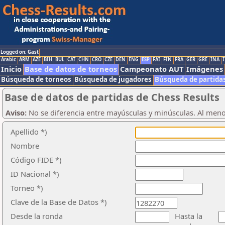
Logged on: Gast
Arabic
ARM
AZE
BIH
BUL
CAT
CHN
CRO
CZE
DEN
ENG
ESP
FAI
FIN
FRA
GER
GRE
INA
I
Inicio
Base de datos de torneos
Campeonato AUT
Imágenes
Búsqueda de torneos
Búsqueda de jugadores
Búsqueda de partida
Base de datos de partidas de Chess Results
Aviso:
No se diferencia entre mayúsculas y minúsculas. Al men
Apellido *)
Nombre
Código FIDE *)
ID Nacional *)
Torneo *)
Clave de la Base de Datos *)
Desde la ronda
Hasta la