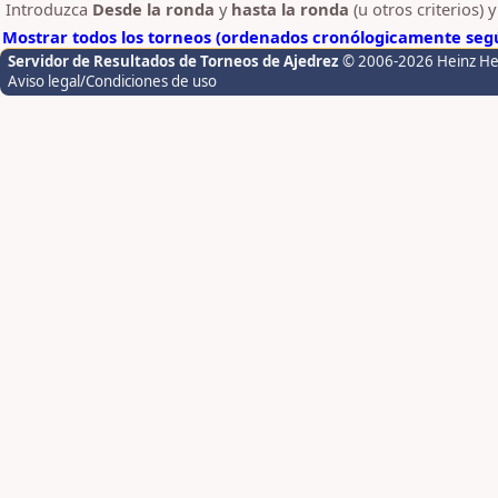
Introduzca
Desde la ronda
y
hasta la ronda
(u otros criterios) 
Mostrar todos los torneos (ordenados cronólogicamente segú
Servidor de Resultados de Torneos de Ajedrez
© 2006-2026 Heinz H
Aviso legal/Condiciones de uso