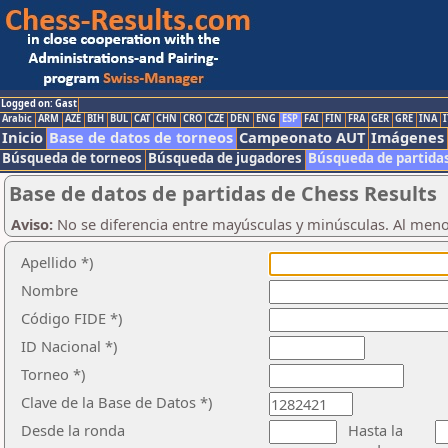
Logged on: Gast
Arabic
ARM
AZE
BIH
BUL
CAT
CHN
CRO
CZE
DEN
ENG
ESP
FAI
FIN
FRA
GER
GRE
INA
I
Inicio
Base de datos de torneos
Campeonato AUT
Imágenes
Búsqueda de torneos
Búsqueda de jugadores
Búsqueda de partida
Base de datos de partidas de Chess Results
Aviso:
No se diferencia entre mayúsculas y minúsculas. Al men
Apellido *)
Nombre
Código FIDE *)
ID Nacional *)
Torneo *)
Clave de la Base de Datos *)
Desde la ronda
Hasta la