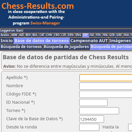
Logged on: Gast
Arabic
ARM
AZE
BIH
BUL
CAT
CHN
CRO
CZE
DEN
ENG
ESP
FAI
FIN
FRA
GER
GRE
INA
I
Inicio
Base de datos de torneos
Campeonato AUT
Imágenes
Búsqueda de torneos
Búsqueda de jugadores
Búsqueda de partida
Base de datos de partidas de Chess Results
Aviso:
No se diferencia entre mayúsculas y minúsculas. Al men
Apellido *)
Nombre
Código FIDE *)
ID Nacional *)
Torneo *)
Clave de la Base de Datos *)
Desde la ronda
Hasta la