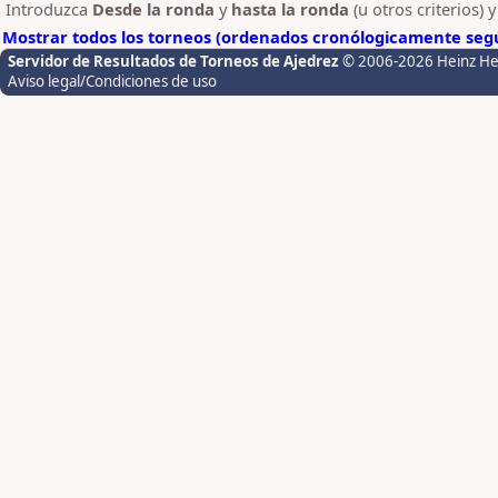
Introduzca
Desde la ronda
y
hasta la ronda
(u otros criterios) 
Mostrar todos los torneos (ordenados cronólogicamente segú
Servidor de Resultados de Torneos de Ajedrez
© 2006-2026 Heinz H
Aviso legal/Condiciones de uso