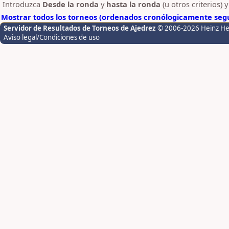
Introduzca
Desde la ronda
y
hasta la ronda
(u otros criterios) 
Mostrar todos los torneos (ordenados cronólogicamente segú
Servidor de Resultados de Torneos de Ajedrez
© 2006-2026 Heinz H
Aviso legal/Condiciones de uso