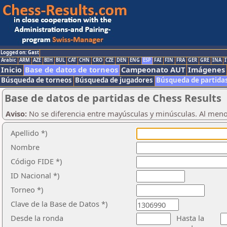
Logged on: Gast
Arabic
ARM
AZE
BIH
BUL
CAT
CHN
CRO
CZE
DEN
ENG
ESP
FAI
FIN
FRA
GER
GRE
INA
I
Inicio
Base de datos de torneos
Campeonato AUT
Imágenes
Búsqueda de torneos
Búsqueda de jugadores
Búsqueda de partida
Base de datos de partidas de Chess Results
Aviso:
No se diferencia entre mayúsculas y minúsculas. Al men
Apellido *)
Nombre
Código FIDE *)
ID Nacional *)
Torneo *)
Clave de la Base de Datos *)
Desde la ronda
Hasta la