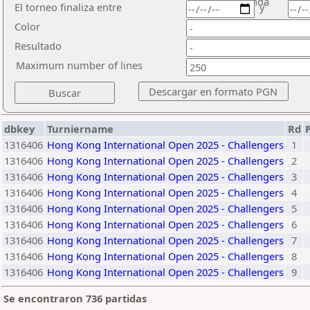
ronda
El torneo finaliza entre
y
Color
Resultado
Maximum number of lines
dbkey
Turniername
Rd
1316406
Hong Kong International Open 2025 - Challengers
1
1316406
Hong Kong International Open 2025 - Challengers
2
1316406
Hong Kong International Open 2025 - Challengers
3
1316406
Hong Kong International Open 2025 - Challengers
4
1316406
Hong Kong International Open 2025 - Challengers
5
1316406
Hong Kong International Open 2025 - Challengers
6
1316406
Hong Kong International Open 2025 - Challengers
7
1316406
Hong Kong International Open 2025 - Challengers
8
1316406
Hong Kong International Open 2025 - Challengers
9
Se encontraron 736 partidas