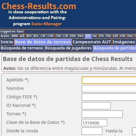
Logged on: Gast
Arabic
ARM
AZE
BIH
BUL
CAT
CHN
CRO
CZE
DEN
ENG
ESP
FAI
FIN
FRA
GER
GRE
INA
I
Inicio
Base de datos de torneos
Campeonato AUT
Imágenes
Búsqueda de torneos
Búsqueda de jugadores
Búsqueda de partida
Base de datos de partidas de Chess Results
Aviso:
No se diferencia entre mayúsculas y minúsculas. Al men
Apellido *)
Nombre
Código FIDE *)
ID Nacional *)
Torneo *)
Clave de la Base de Datos *)
Desde la ronda
Hasta la