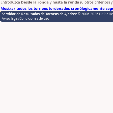
Introduzca
Desde la ronda
y
hasta la ronda
(u otros criterios) 
Mostrar todos los torneos (ordenados cronólogicamente segú
Servidor de Resultados de Torneos de Ajedrez
© 2006-2026 Heinz H
Aviso legal/Condiciones de uso