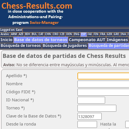
Logged on: Gast
Arabic
ARM
AZE
BIH
BUL
CAT
CHN
CRO
CZE
DEN
ENG
ESP
FAI
FIN
FRA
GER
GRE
INA
I
Inicio
Base de datos de torneos
Campeonato AUT
Imágenes
Búsqueda de torneos
Búsqueda de jugadores
Búsqueda de partida
Base de datos de partidas de Chess Results
Aviso:
No se diferencia entre mayúsculas y minúsculas. Al men
Apellido *)
Nombre
Código FIDE *)
ID Nacional *)
Torneo *)
Clave de la Base de Datos *)
Desde la ronda
Hasta la