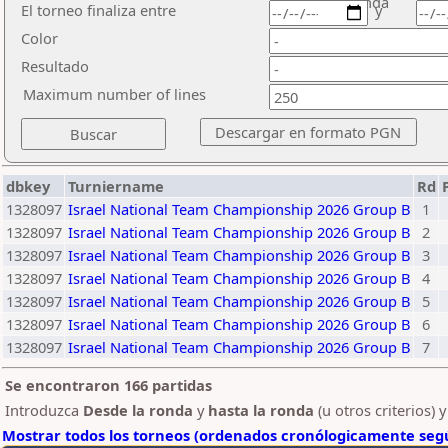
ronda
El torneo finaliza entre
y
Color
Resultado
Maximum number of lines
dbkey
Turniername
Rd
1328097
Israel National Team Championship 2026 Group B
1
1328097
Israel National Team Championship 2026 Group B
2
1328097
Israel National Team Championship 2026 Group B
3
1328097
Israel National Team Championship 2026 Group B
4
1328097
Israel National Team Championship 2026 Group B
5
1328097
Israel National Team Championship 2026 Group B
6
1328097
Israel National Team Championship 2026 Group B
7
Se encontraron 166 partidas
Introduzca
Desde la ronda
y
hasta la ronda
(u otros criterios) 
Mostrar todos los torneos (ordenados cronólogicamente segú