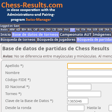
Logged on: Gast
Arabic
ARM
AZE
BIH
BUL
CAT
CHN
CRO
CZE
DEN
ENG
ESP
FAI
FIN
FRA
GER
GRE
INA
I
Inicio
Base de datos de torneos
Campeonato AUT
Imágenes
Búsqueda de torneos
Búsqueda de jugadores
Búsqueda de partida
Base de datos de partidas de Chess Results
Aviso:
No se diferencia entre mayúsculas y minúsculas. Al men
Apellido *)
Nombre
Código FIDE *)
ID Nacional *)
Torneo *)
Clave de la Base de Datos *)
Desde la ronda
Hasta la