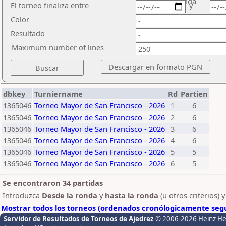
ronda
El torneo finaliza entre
y
Color
Resultado
Maximum number of lines
dbkey
Turniername
Rd
Partien
1365046
Torneo Mayor de San Francisco - 2026
1
6
1365046
Torneo Mayor de San Francisco - 2026
2
6
1365046
Torneo Mayor de San Francisco - 2026
3
6
1365046
Torneo Mayor de San Francisco - 2026
4
6
1365046
Torneo Mayor de San Francisco - 2026
5
5
1365046
Torneo Mayor de San Francisco - 2026
6
5
Se encontraron 34 partidas
Introduzca
Desde la ronda
y
hasta la ronda
(u otros criterios) 
Mostrar todos los torneos (ordenados cronólogicamente segú
Servidor de Resultados de Torneos de Ajedrez
© 2006-2026 Heinz H