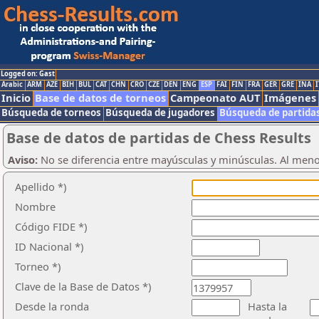
Logged on: Gast
Arabic
ARM
AZE
BIH
BUL
CAT
CHN
CRO
CZE
DEN
ENG
ESP
FAI
FIN
FRA
GER
GRE
INA
I
Inicio
Base de datos de torneos
Campeonato AUT
Imágenes
Búsqueda de torneos
Búsqueda de jugadores
Búsqueda de partida
Base de datos de partidas de Chess Results
Aviso:
No se diferencia entre mayúsculas y minúsculas. Al men
Apellido *)
Nombre
Código FIDE *)
ID Nacional *)
Torneo *)
Clave de la Base de Datos *)
Desde la ronda
Hasta la