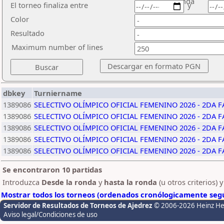
ronda
El torneo finaliza entre
y
Color
Resultado
Maximum number of lines
dbkey
Turniername
1389086
SELECTIVO OLÍMPICO OFICIAL FEMENINO 2026 - 2DA F
1389086
SELECTIVO OLÍMPICO OFICIAL FEMENINO 2026 - 2DA F
1389086
SELECTIVO OLÍMPICO OFICIAL FEMENINO 2026 - 2DA F
1389086
SELECTIVO OLÍMPICO OFICIAL FEMENINO 2026 - 2DA F
1389086
SELECTIVO OLÍMPICO OFICIAL FEMENINO 2026 - 2DA F
Se encontraron 10 partidas
Introduzca
Desde la ronda
y
hasta la ronda
(u otros criterios) 
Mostrar todos los torneos (ordenados cronólogicamente segú
Servidor de Resultados de Torneos de Ajedrez
© 2006-2026 Heinz H
Aviso legal/Condiciones de uso