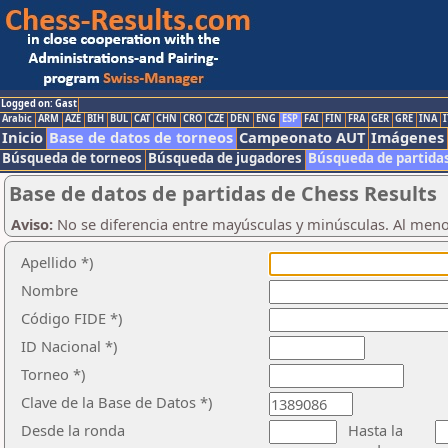
Logged on: Gast
Arabic
ARM
AZE
BIH
BUL
CAT
CHN
CRO
CZE
DEN
ENG
ESP
FAI
FIN
FRA
GER
GRE
INA
I
Inicio
Base de datos de torneos
Campeonato AUT
Imágenes
Búsqueda de torneos
Búsqueda de jugadores
Búsqueda de partida
Base de datos de partidas de Chess Results
Aviso:
No se diferencia entre mayúsculas y minúsculas. Al men
Apellido *)
Nombre
Código FIDE *)
ID Nacional *)
Torneo *)
Clave de la Base de Datos *)
Desde la ronda
Hasta la