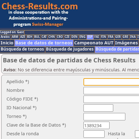
Logged on: Gast
Arabic
ARM
AZE
BIH
BUL
CAT
CHN
CRO
CZE
DEN
ENG
ESP
FAI
FIN
FRA
GER
GRE
INA
I
Inicio
Base de datos de torneos
Campeonato AUT
Imágenes
Búsqueda de torneos
Búsqueda de jugadores
Búsqueda de partida
Base de datos de partidas de Chess Results
Aviso:
No se diferencia entre mayúsculas y minúsculas. Al men
Apellido *)
Nombre
Código FIDE *)
ID Nacional *)
Torneo *)
Clave de la Base de Datos *)
Desde la ronda
Hasta la