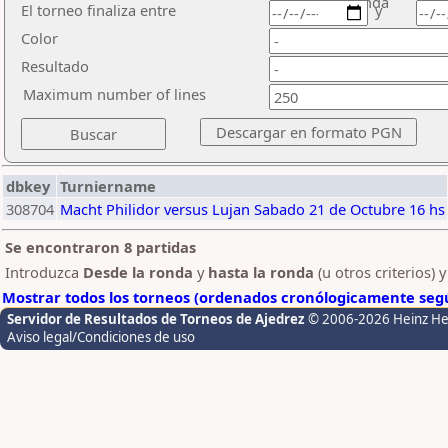
ronda
El torneo finaliza entre
y
Color
Resultado
Maximum number of lines
dbkey
Turniername
308704
Macht Philidor versus Lujan Sabado 21 de Octubre 16 hs
Se encontraron 8 partidas
Introduzca
Desde la ronda
y
hasta la ronda
(u otros criterios) 
Mostrar todos los torneos (ordenados cronólogicamente segú
Servidor de Resultados de Torneos de Ajedrez
© 2006-2026 Heinz H
Aviso legal/Condiciones de uso