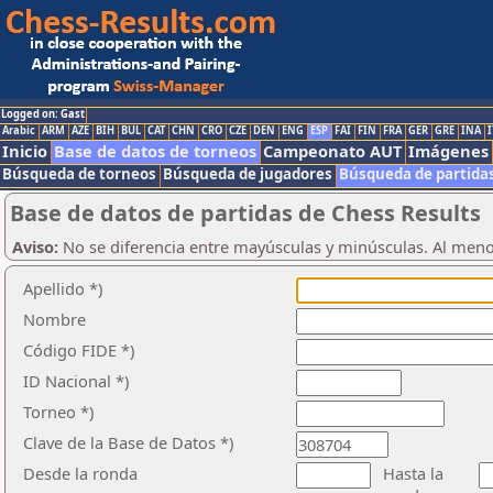
Logged on: Gast
Arabic
ARM
AZE
BIH
BUL
CAT
CHN
CRO
CZE
DEN
ENG
ESP
FAI
FIN
FRA
GER
GRE
INA
I
Inicio
Base de datos de torneos
Campeonato AUT
Imágenes
Búsqueda de torneos
Búsqueda de jugadores
Búsqueda de partida
Base de datos de partidas de Chess Results
Aviso:
No se diferencia entre mayúsculas y minúsculas. Al men
Apellido *)
Nombre
Código FIDE *)
ID Nacional *)
Torneo *)
Clave de la Base de Datos *)
Desde la ronda
Hasta la