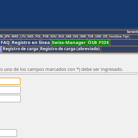
Servert
TA
JPN
MKD
LTU
NED
POL
POR
ROU
RUS
SRB
SVK
SWE
TUR
UKR
VIE
FontSize:11pt
FAQ
Registro en línea
Swiss-Manager
ÖSB
FIDE
s
Registro de carga
Registro de carga (abreviado)
os uno de los campos marcados con *) debe ser ingresado.