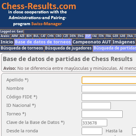
Logged on: Gast
Arabic
ARM
AZE
BIH
BUL
CAT
CHN
CRO
CZE
DEN
ENG
ESP
FAI
FIN
FRA
GER
GRE
INA
I
Inicio
Base de datos de torneos
Campeonato AUT
Imágenes
Búsqueda de torneos
Búsqueda de jugadores
Búsqueda de partida
Base de datos de partidas de Chess Results
Aviso:
No se diferencia entre mayúsculas y minúsculas. Al men
Apellido *)
Nombre
Código FIDE *)
ID Nacional *)
Torneo *)
Clave de la Base de Datos *)
Desde la ronda
Hasta la