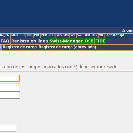
Servert
TA
JPN
MKD
LTU
NED
POL
POR
ROU
RUS
SRB
SVK
SWE
TUR
UKR
VIE
FontSize:11pt
FAQ
Registro en línea
Swiss-Manager
ÖSB
FIDE
s
Registro de carga
Registro de carga (abreviado)
os uno de los campos marcados con *) debe ser ingresado.