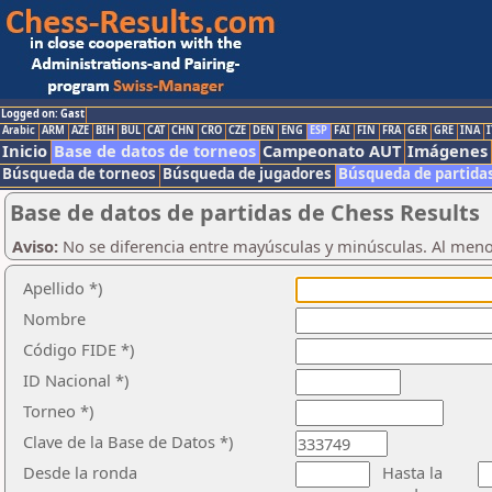
Logged on: Gast
Arabic
ARM
AZE
BIH
BUL
CAT
CHN
CRO
CZE
DEN
ENG
ESP
FAI
FIN
FRA
GER
GRE
INA
I
Inicio
Base de datos de torneos
Campeonato AUT
Imágenes
Búsqueda de torneos
Búsqueda de jugadores
Búsqueda de partida
Base de datos de partidas de Chess Results
Aviso:
No se diferencia entre mayúsculas y minúsculas. Al men
Apellido *)
Nombre
Código FIDE *)
ID Nacional *)
Torneo *)
Clave de la Base de Datos *)
Desde la ronda
Hasta la