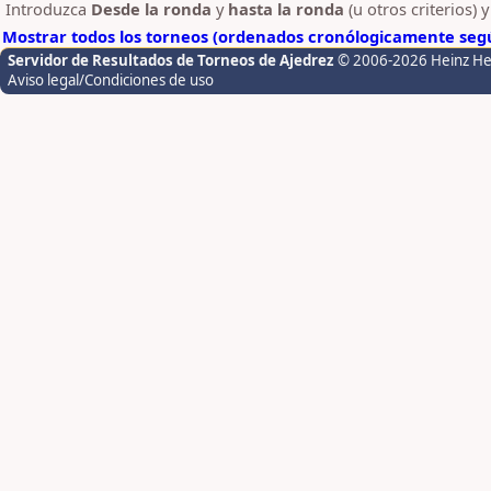
Introduzca
Desde la ronda
y
hasta la ronda
(u otros criterios) 
Mostrar todos los torneos (ordenados cronólogicamente segú
Servidor de Resultados de Torneos de Ajedrez
© 2006-2026 Heinz H
Aviso legal/Condiciones de uso