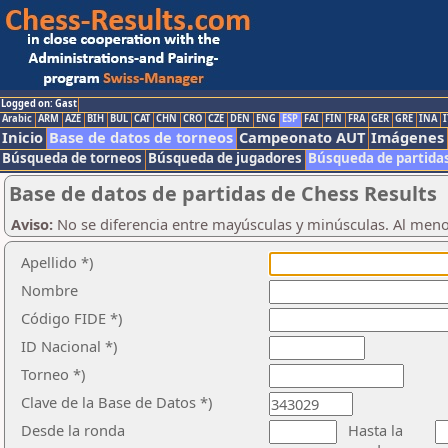
Logged on: Gast
Arabic
ARM
AZE
BIH
BUL
CAT
CHN
CRO
CZE
DEN
ENG
ESP
FAI
FIN
FRA
GER
GRE
INA
I
Inicio
Base de datos de torneos
Campeonato AUT
Imágenes
Búsqueda de torneos
Búsqueda de jugadores
Búsqueda de partida
Base de datos de partidas de Chess Results
Aviso:
No se diferencia entre mayúsculas y minúsculas. Al men
Apellido *)
Nombre
Código FIDE *)
ID Nacional *)
Torneo *)
Clave de la Base de Datos *)
Desde la ronda
Hasta la