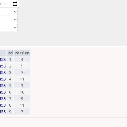
Rd
Partien
453
1
4
453
2
9
453
3
7
453
4
11
453
5
3
453
6
10
453
7
9
453
8
11
453
9
7