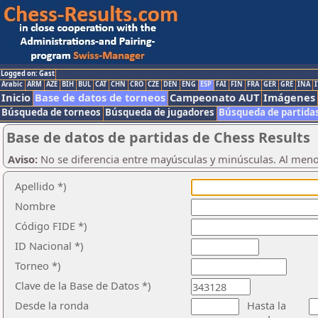
Logged on: Gast
Arabic
ARM
AZE
BIH
BUL
CAT
CHN
CRO
CZE
DEN
ENG
ESP
FAI
FIN
FRA
GER
GRE
INA
I
Inicio
Base de datos de torneos
Campeonato AUT
Imágenes
Búsqueda de torneos
Búsqueda de jugadores
Búsqueda de partida
Base de datos de partidas de Chess Results
Aviso:
No se diferencia entre mayúsculas y minúsculas. Al men
Apellido *)
Nombre
Código FIDE *)
ID Nacional *)
Torneo *)
Clave de la Base de Datos *)
Desde la ronda
Hasta la