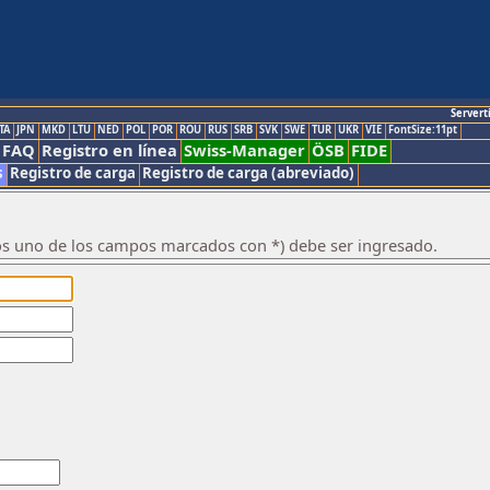
Servert
TA
JPN
MKD
LTU
NED
POL
POR
ROU
RUS
SRB
SVK
SWE
TUR
UKR
VIE
FontSize:11pt
FAQ
Registro en línea
Swiss-Manager
ÖSB
FIDE
s
Registro de carga
Registro de carga (abreviado)
os uno de los campos marcados con *) debe ser ingresado.