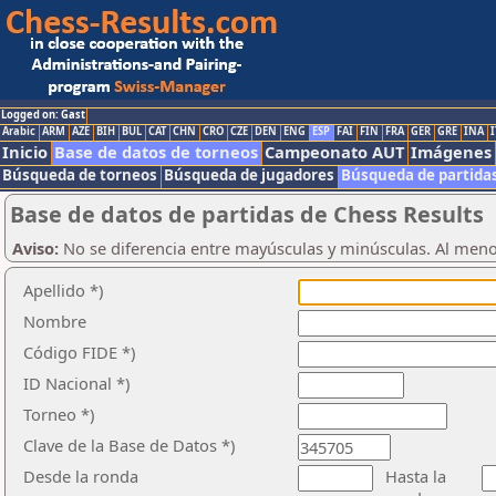
Logged on: Gast
Arabic
ARM
AZE
BIH
BUL
CAT
CHN
CRO
CZE
DEN
ENG
ESP
FAI
FIN
FRA
GER
GRE
INA
I
Inicio
Base de datos de torneos
Campeonato AUT
Imágenes
Búsqueda de torneos
Búsqueda de jugadores
Búsqueda de partida
Base de datos de partidas de Chess Results
Aviso:
No se diferencia entre mayúsculas y minúsculas. Al men
Apellido *)
Nombre
Código FIDE *)
ID Nacional *)
Torneo *)
Clave de la Base de Datos *)
Desde la ronda
Hasta la