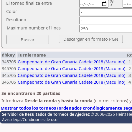
ronda
El torneo finaliza entre
y
Color
Resultado
Maximum number of lines
dbkey
Turniername
R
345705
Campeonato de Gran Canaria Cadete 2018 (Maculino)
1
345705
Campeonato de Gran Canaria Cadete 2018 (Maculino)
2
345705
Campeonato de Gran Canaria Cadete 2018 (Maculino)
3
345705
Campeonato de Gran Canaria Cadete 2018 (Maculino)
4
Se encontraron 20 partidas
Introduzca
Desde la ronda
y
hasta la ronda
(u otros criterios) 
Mostrar todos los torneos (ordenados cronólogicamente segú
Servidor de Resultados de Torneos de Ajedrez
© 2006-2026 Heinz H
Aviso legal/Condiciones de uso