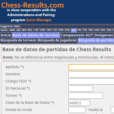
Logged on: Gast
Arabic
ARM
AZE
BIH
BUL
CAT
CHN
CRO
CZE
DEN
ENG
ESP
FAI
FIN
FRA
GER
GRE
INA
I
Inicio
Base de datos de torneos
Campeonato AUT
Imágenes
Búsqueda de torneos
Búsqueda de jugadores
Búsqueda de partida
Base de datos de partidas de Chess Results
Aviso:
No se diferencia entre mayúsculas y minúsculas. Al men
Apellido *)
Nombre
Código FIDE *)
ID Nacional *)
Torneo *)
Clave de la Base de Datos *)
Desde la ronda
Hasta la