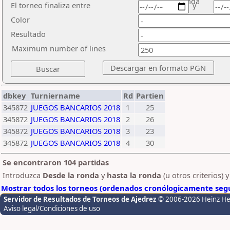
ronda
El torneo finaliza entre
y
Color
Resultado
Maximum number of lines
dbkey
Turniername
Rd
Partien
345872
JUEGOS BANCARIOS 2018
1
25
345872
JUEGOS BANCARIOS 2018
2
26
345872
JUEGOS BANCARIOS 2018
3
23
345872
JUEGOS BANCARIOS 2018
4
30
Se encontraron 104 partidas
Introduzca
Desde la ronda
y
hasta la ronda
(u otros criterios) 
Mostrar todos los torneos (ordenados cronólogicamente segú
Servidor de Resultados de Torneos de Ajedrez
© 2006-2026 Heinz H
Aviso legal/Condiciones de uso