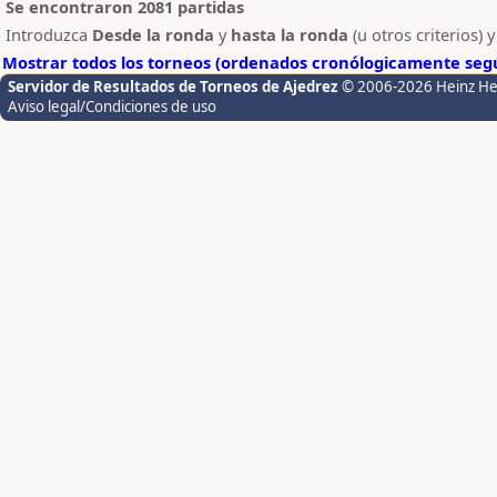
Se encontraron 2081 partidas
Introduzca
Desde la ronda
y
hasta la ronda
(u otros criterios) 
Mostrar todos los torneos (ordenados cronólogicamente segú
Servidor de Resultados de Torneos de Ajedrez
© 2006-2026 Heinz H
Aviso legal/Condiciones de uso