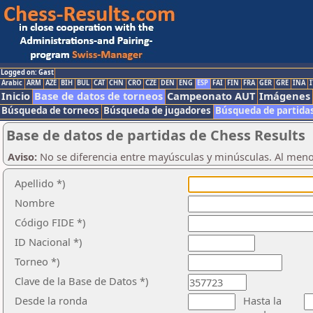
Logged on: Gast
Arabic
ARM
AZE
BIH
BUL
CAT
CHN
CRO
CZE
DEN
ENG
ESP
FAI
FIN
FRA
GER
GRE
INA
I
Inicio
Base de datos de torneos
Campeonato AUT
Imágenes
Búsqueda de torneos
Búsqueda de jugadores
Búsqueda de partida
Base de datos de partidas de Chess Results
Aviso:
No se diferencia entre mayúsculas y minúsculas. Al men
Apellido *)
Nombre
Código FIDE *)
ID Nacional *)
Torneo *)
Clave de la Base de Datos *)
Desde la ronda
Hasta la