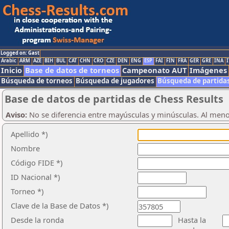
Logged on: Gast
Arabic
ARM
AZE
BIH
BUL
CAT
CHN
CRO
CZE
DEN
ENG
ESP
FAI
FIN
FRA
GER
GRE
INA
I
Inicio
Base de datos de torneos
Campeonato AUT
Imágenes
Búsqueda de torneos
Búsqueda de jugadores
Búsqueda de partida
Base de datos de partidas de Chess Results
Aviso:
No se diferencia entre mayúsculas y minúsculas. Al men
Apellido *)
Nombre
Código FIDE *)
ID Nacional *)
Torneo *)
Clave de la Base de Datos *)
Desde la ronda
Hasta la