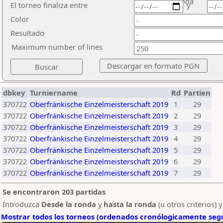
ronda
El torneo finaliza entre
y
Color
Resultado
Maximum number of lines
dbkey
Turniername
Rd
Partien
370722
Oberfränkische Einzelmeisterschaft 2019
1
29
370722
Oberfränkische Einzelmeisterschaft 2019
2
29
370722
Oberfränkische Einzelmeisterschaft 2019
3
29
370722
Oberfränkische Einzelmeisterschaft 2019
4
29
370722
Oberfränkische Einzelmeisterschaft 2019
5
29
370722
Oberfränkische Einzelmeisterschaft 2019
6
29
370722
Oberfränkische Einzelmeisterschaft 2019
7
29
Se encontraron 203 partidas
Introduzca
Desde la ronda
y
hasta la ronda
(u otros criterios) 
Mostrar todos los torneos (ordenados cronólogicamente segú