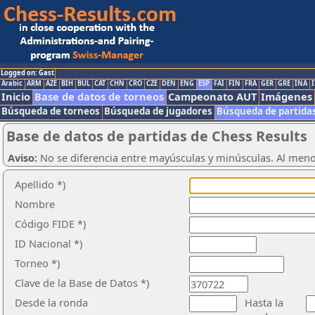
Logged on: Gast
Arabic
ARM
AZE
BIH
BUL
CAT
CHN
CRO
CZE
DEN
ENG
ESP
FAI
FIN
FRA
GER
GRE
INA
I
Inicio
Base de datos de torneos
Campeonato AUT
Imágenes
Búsqueda de torneos
Búsqueda de jugadores
Búsqueda de partida
Base de datos de partidas de Chess Results
Aviso:
No se diferencia entre mayúsculas y minúsculas. Al men
Apellido *)
Nombre
Código FIDE *)
ID Nacional *)
Torneo *)
Clave de la Base de Datos *)
Desde la ronda
Hasta la