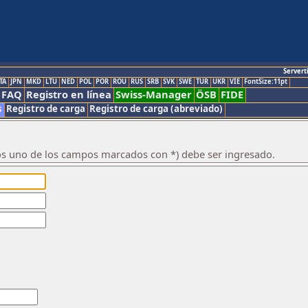
Servert
TA
JPN
MKD
LTU
NED
POL
POR
ROU
RUS
SRB
SVK
SWE
TUR
UKR
VIE
FontSize:11pt
FAQ
Registro en línea
Swiss-Manager
ÖSB
FIDE
s
Registro de carga
Registro de carga (abreviado)
os uno de los campos marcados con *) debe ser ingresado.