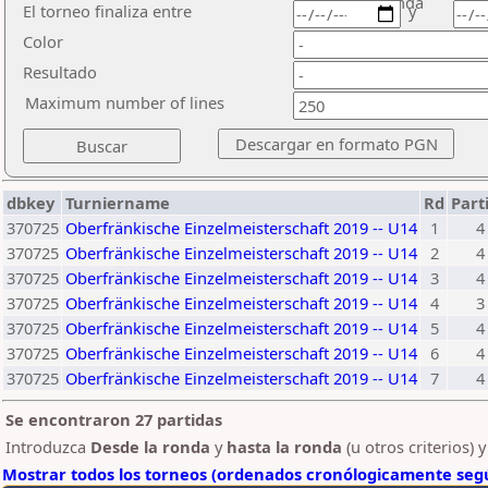
ronda
El torneo finaliza entre
y
Color
Resultado
Maximum number of lines
dbkey
Turniername
Rd
Part
370725
Oberfränkische Einzelmeisterschaft 2019 -- U14
1
4
370725
Oberfränkische Einzelmeisterschaft 2019 -- U14
2
4
370725
Oberfränkische Einzelmeisterschaft 2019 -- U14
3
4
370725
Oberfränkische Einzelmeisterschaft 2019 -- U14
4
3
370725
Oberfränkische Einzelmeisterschaft 2019 -- U14
5
4
370725
Oberfränkische Einzelmeisterschaft 2019 -- U14
6
4
370725
Oberfränkische Einzelmeisterschaft 2019 -- U14
7
4
Se encontraron 27 partidas
Introduzca
Desde la ronda
y
hasta la ronda
(u otros criterios) 
Mostrar todos los torneos (ordenados cronólogicamente segú