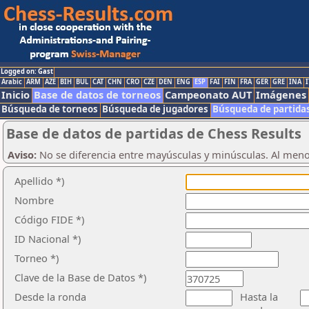
Logged on: Gast
Arabic
ARM
AZE
BIH
BUL
CAT
CHN
CRO
CZE
DEN
ENG
ESP
FAI
FIN
FRA
GER
GRE
INA
I
Inicio
Base de datos de torneos
Campeonato AUT
Imágenes
Búsqueda de torneos
Búsqueda de jugadores
Búsqueda de partida
Base de datos de partidas de Chess Results
Aviso:
No se diferencia entre mayúsculas y minúsculas. Al men
Apellido *)
Nombre
Código FIDE *)
ID Nacional *)
Torneo *)
Clave de la Base de Datos *)
Desde la ronda
Hasta la