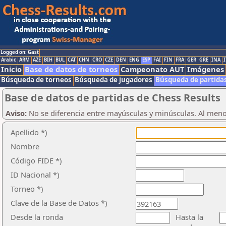
Logged on: Gast
Arabic
ARM
AZE
BIH
BUL
CAT
CHN
CRO
CZE
DEN
ENG
ESP
FAI
FIN
FRA
GER
GRE
INA
I
Inicio
Base de datos de torneos
Campeonato AUT
Imágenes
Búsqueda de torneos
Búsqueda de jugadores
Búsqueda de partida
Base de datos de partidas de Chess Results
Aviso:
No se diferencia entre mayúsculas y minúsculas. Al men
Apellido *)
Nombre
Código FIDE *)
ID Nacional *)
Torneo *)
Clave de la Base de Datos *)
Desde la ronda
Hasta la