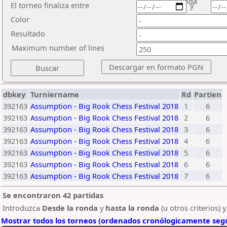
ronda
El torneo finaliza entre
y
Color
Resultado
Maximum number of lines
dbkey
Turniername
Rd
Partien
392163
Assumption - Big Rook Chess Festival 2018
1
6
392163
Assumption - Big Rook Chess Festival 2018
2
6
392163
Assumption - Big Rook Chess Festival 2018
3
6
392163
Assumption - Big Rook Chess Festival 2018
4
6
392163
Assumption - Big Rook Chess Festival 2018
5
6
392163
Assumption - Big Rook Chess Festival 2018
6
6
392163
Assumption - Big Rook Chess Festival 2018
7
6
Se encontraron 42 partidas
Introduzca
Desde la ronda
y
hasta la ronda
(u otros criterios) 
Mostrar todos los torneos (ordenados cronólogicamente segú