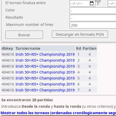
ronda
El torneo finaliza entre
y
Color
Resultado
Maximum number of lines
dbkey
Turniername
Rd
Partien
404616
Irish 50+/65+ Championship 2019
1
4
404616
Irish 50+/65+ Championship 2019
2
4
404616
Irish 50+/65+ Championship 2019
3
4
404616
Irish 50+/65+ Championship 2019
4
4
404616
Irish 50+/65+ Championship 2019
5
4
404616
Irish 50+/65+ Championship 2019
6
4
404616
Irish 50+/65+ Championship 2019
7
4
Se encontraron 28 partidas
Introduzca
Desde la ronda
y
hasta la ronda
(u otros criterios) 
Mostrar todos los torneos (ordenados cronólogicamente segú