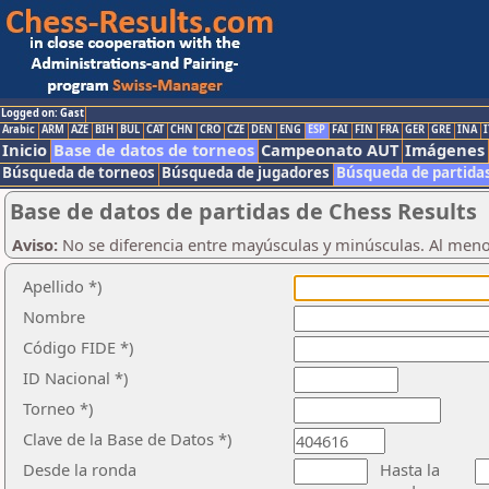
Logged on: Gast
Arabic
ARM
AZE
BIH
BUL
CAT
CHN
CRO
CZE
DEN
ENG
ESP
FAI
FIN
FRA
GER
GRE
INA
I
Inicio
Base de datos de torneos
Campeonato AUT
Imágenes
Búsqueda de torneos
Búsqueda de jugadores
Búsqueda de partida
Base de datos de partidas de Chess Results
Aviso:
No se diferencia entre mayúsculas y minúsculas. Al men
Apellido *)
Nombre
Código FIDE *)
ID Nacional *)
Torneo *)
Clave de la Base de Datos *)
Desde la ronda
Hasta la