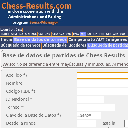
Logged on: Gast
Arabic
ARM
AZE
BIH
BUL
CAT
CHN
CRO
CZE
DEN
ENG
ESP
FAI
FIN
FRA
GER
GRE
INA
I
Inicio
Base de datos de torneos
Campeonato AUT
Imágenes
Búsqueda de torneos
Búsqueda de jugadores
Búsqueda de partida
Base de datos de partidas de Chess Results
Aviso:
No se diferencia entre mayúsculas y minúsculas. Al men
Apellido *)
Nombre
Código FIDE *)
ID Nacional *)
Torneo *)
Clave de la Base de Datos *)
Desde la ronda
Hasta la