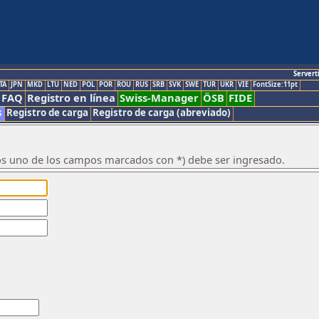
Servert
TA
JPN
MKD
LTU
NED
POL
POR
ROU
RUS
SRB
SVK
SWE
TUR
UKR
VIE
FontSize:11pt
FAQ
Registro en línea
Swiss-Manager
ÖSB
FIDE
s
Registro de carga
Registro de carga (abreviado)
os uno de los campos marcados con *) debe ser ingresado.