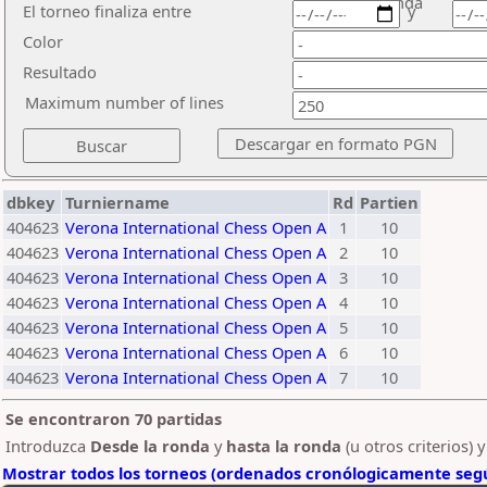
ronda
El torneo finaliza entre
y
Color
Resultado
Maximum number of lines
dbkey
Turniername
Rd
Partien
404623
Verona International Chess Open A
1
10
404623
Verona International Chess Open A
2
10
404623
Verona International Chess Open A
3
10
404623
Verona International Chess Open A
4
10
404623
Verona International Chess Open A
5
10
404623
Verona International Chess Open A
6
10
404623
Verona International Chess Open A
7
10
Se encontraron 70 partidas
Introduzca
Desde la ronda
y
hasta la ronda
(u otros criterios) 
Mostrar todos los torneos (ordenados cronólogicamente segú