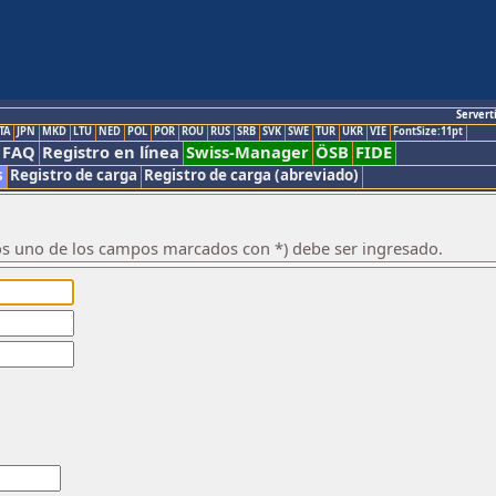
Servert
TA
JPN
MKD
LTU
NED
POL
POR
ROU
RUS
SRB
SVK
SWE
TUR
UKR
VIE
FontSize:11pt
FAQ
Registro en línea
Swiss-Manager
ÖSB
FIDE
s
Registro de carga
Registro de carga (abreviado)
os uno de los campos marcados con *) debe ser ingresado.