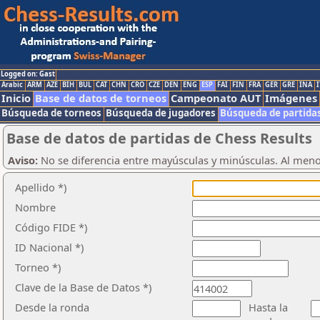
Logged on: Gast
Arabic
ARM
AZE
BIH
BUL
CAT
CHN
CRO
CZE
DEN
ENG
ESP
FAI
FIN
FRA
GER
GRE
INA
I
Inicio
Base de datos de torneos
Campeonato AUT
Imágenes
Búsqueda de torneos
Búsqueda de jugadores
Búsqueda de partida
Base de datos de partidas de Chess Results
Aviso:
No se diferencia entre mayúsculas y minúsculas. Al men
Apellido *)
Nombre
Código FIDE *)
ID Nacional *)
Torneo *)
Clave de la Base de Datos *)
Desde la ronda
Hasta la