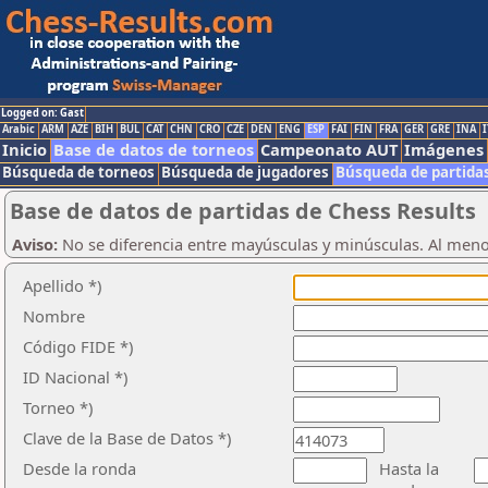
Logged on: Gast
Arabic
ARM
AZE
BIH
BUL
CAT
CHN
CRO
CZE
DEN
ENG
ESP
FAI
FIN
FRA
GER
GRE
INA
I
Inicio
Base de datos de torneos
Campeonato AUT
Imágenes
Búsqueda de torneos
Búsqueda de jugadores
Búsqueda de partida
Base de datos de partidas de Chess Results
Aviso:
No se diferencia entre mayúsculas y minúsculas. Al men
Apellido *)
Nombre
Código FIDE *)
ID Nacional *)
Torneo *)
Clave de la Base de Datos *)
Desde la ronda
Hasta la