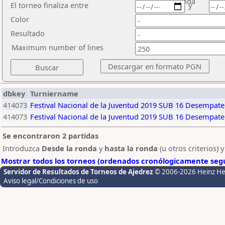
ronda
El torneo finaliza entre
y
Color
Resultado
Maximum number of lines
dbkey
Turniername
414073
Festival Nacional de la Juventud 2019 SUB 16 Desempate
414073
Festival Nacional de la Juventud 2019 SUB 16 Desempate
Se encontraron 2 partidas
Introduzca
Desde la ronda
y
hasta la ronda
(u otros criterios) 
Mostrar todos los torneos (ordenados cronólogicamente segú
Servidor de Resultados de Torneos de Ajedrez
© 2006-2026 Heinz H
Aviso legal/Condiciones de uso