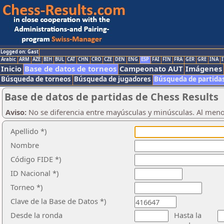
Logged on: Gast
Arabic
ARM
AZE
BIH
BUL
CAT
CHN
CRO
CZE
DEN
ENG
ESP
FAI
FIN
FRA
GER
GRE
INA
I
Inicio
Base de datos de torneos
Campeonato AUT
Imágenes
Búsqueda de torneos
Búsqueda de jugadores
Búsqueda de partida
Base de datos de partidas de Chess Results
Aviso:
No se diferencia entre mayúsculas y minúsculas. Al men
Apellido *)
Nombre
Código FIDE *)
ID Nacional *)
Torneo *)
Clave de la Base de Datos *)
Desde la ronda
Hasta la