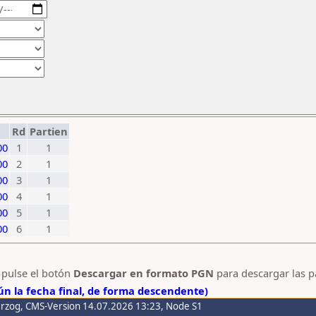
Rd
Partien
00
1
1
00
2
1
00
3
1
00
4
1
00
5
1
00
6
1
y pulse el botón
Descargar en formato PGN
para descargar las p
n la fecha final, de forma descendente)
erzog
, CMS-Version 14.07.2026 13:23, Node S1