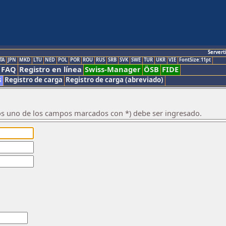
Servert
TA
JPN
MKD
LTU
NED
POL
POR
ROU
RUS
SRB
SVK
SWE
TUR
UKR
VIE
FontSize:11pt
FAQ
Registro en línea
Swiss-Manager
ÖSB
FIDE
s
Registro de carga
Registro de carga (abreviado)
os uno de los campos marcados con *) debe ser ingresado.