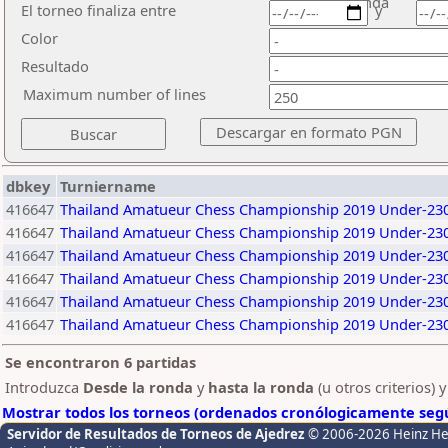
ronda
El torneo finaliza entre
y
Color
Resultado
Maximum number of lines
dbkey
Turniername
416647
Thailand Amatueur Chess Championship 2019 Under-23
416647
Thailand Amatueur Chess Championship 2019 Under-23
416647
Thailand Amatueur Chess Championship 2019 Under-23
416647
Thailand Amatueur Chess Championship 2019 Under-23
416647
Thailand Amatueur Chess Championship 2019 Under-23
416647
Thailand Amatueur Chess Championship 2019 Under-23
Se encontraron 6 partidas
Introduzca
Desde la ronda
y
hasta la ronda
(u otros criterios) 
Mostrar todos los torneos (ordenados cronólogicamente segú
Servidor de Resultados de Torneos de Ajedrez
© 2006-2026 Heinz H