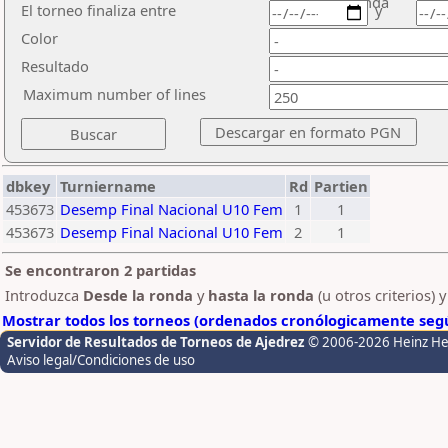
ronda
El torneo finaliza entre
y
Color
Resultado
Maximum number of lines
dbkey
Turniername
Rd
Partien
453673
Desemp Final Nacional U10 Fem
1
1
453673
Desemp Final Nacional U10 Fem
2
1
Se encontraron 2 partidas
Introduzca
Desde la ronda
y
hasta la ronda
(u otros criterios) 
Mostrar todos los torneos (ordenados cronólogicamente segú
Servidor de Resultados de Torneos de Ajedrez
© 2006-2026 Heinz H
Aviso legal/Condiciones de uso