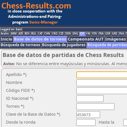
Logged on: Gast
Arabic
ARM
AZE
BIH
BUL
CAT
CHN
CRO
CZE
DEN
ENG
ESP
FAI
FIN
FRA
GER
GRE
INA
I
Inicio
Base de datos de torneos
Campeonato AUT
Imágenes
Búsqueda de torneos
Búsqueda de jugadores
Búsqueda de partida
Base de datos de partidas de Chess Results
Aviso:
No se diferencia entre mayúsculas y minúsculas. Al men
Apellido *)
Nombre
Código FIDE *)
ID Nacional *)
Torneo *)
Clave de la Base de Datos *)
Desde la ronda
Hasta la