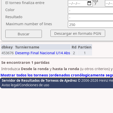
ronda
El torneo finaliza entre
y
Color
Resultado
Maximum number of lines
dbkey
Turniername
Rd
Partien
453676
Desemp Final Nacional U14 Abs
2
1
Se encontraron 1 partidas
Introduzca
Desde la ronda
y
hasta la ronda
(u otros criterios) 
Mostrar todos los torneos (ordenados cronólogicamente segú
Servidor de Resultados de Torneos de Ajedrez
© 2006-2026 Heinz H
Aviso legal/Condiciones de uso