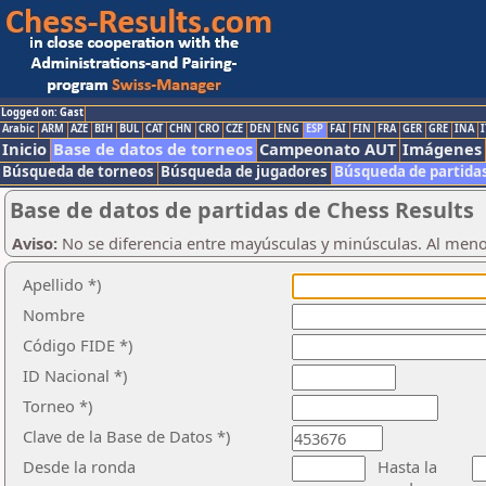
Logged on: Gast
Arabic
ARM
AZE
BIH
BUL
CAT
CHN
CRO
CZE
DEN
ENG
ESP
FAI
FIN
FRA
GER
GRE
INA
I
Inicio
Base de datos de torneos
Campeonato AUT
Imágenes
Búsqueda de torneos
Búsqueda de jugadores
Búsqueda de partida
Base de datos de partidas de Chess Results
Aviso:
No se diferencia entre mayúsculas y minúsculas. Al men
Apellido *)
Nombre
Código FIDE *)
ID Nacional *)
Torneo *)
Clave de la Base de Datos *)
Desde la ronda
Hasta la