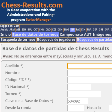
Logged on: Gast
Arabic
ARM
AZE
BIH
BUL
CAT
CHN
CRO
CZE
DEN
ENG
ESP
FAI
FIN
FRA
GER
GRE
INA
I
Inicio
Base de datos de torneos
Campeonato AUT
Imágenes
Búsqueda de torneos
Búsqueda de jugadores
Búsqueda de partida
Base de datos de partidas de Chess Results
Aviso:
No se diferencia entre mayúsculas y minúsculas. Al men
Apellido *)
Nombre
Código FIDE *)
ID Nacional *)
Torneo *)
Clave de la Base de Datos *)
Desde la ronda
Hasta la