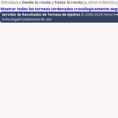
Introduzca
Desde la ronda
y
hasta la ronda
(u otros criterios) 
Mostrar todos los torneos (ordenados cronólogicamente segú
Servidor de Resultados de Torneos de Ajedrez
© 2006-2026 Heinz H
Aviso legal/Condiciones de uso