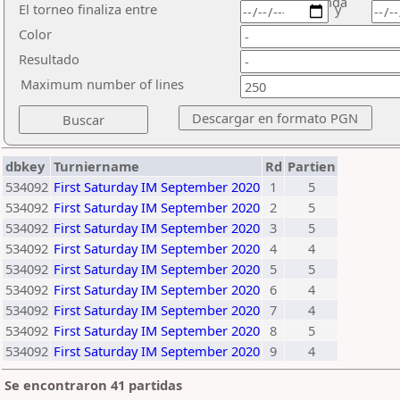
ronda
El torneo finaliza entre
y
Color
Resultado
Maximum number of lines
dbkey
Turniername
Rd
Partien
534092
First Saturday IM September 2020
1
5
534092
First Saturday IM September 2020
2
5
534092
First Saturday IM September 2020
3
5
534092
First Saturday IM September 2020
4
4
534092
First Saturday IM September 2020
5
5
534092
First Saturday IM September 2020
6
4
534092
First Saturday IM September 2020
7
4
534092
First Saturday IM September 2020
8
5
534092
First Saturday IM September 2020
9
4
Se encontraron 41 partidas