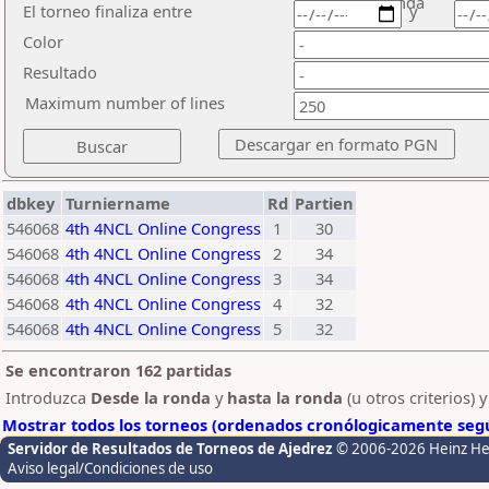
ronda
El torneo finaliza entre
y
Color
Resultado
Maximum number of lines
dbkey
Turniername
Rd
Partien
546068
4th 4NCL Online Congress
1
30
546068
4th 4NCL Online Congress
2
34
546068
4th 4NCL Online Congress
3
34
546068
4th 4NCL Online Congress
4
32
546068
4th 4NCL Online Congress
5
32
Se encontraron 162 partidas
Introduzca
Desde la ronda
y
hasta la ronda
(u otros criterios) 
Mostrar todos los torneos (ordenados cronólogicamente segú
Servidor de Resultados de Torneos de Ajedrez
© 2006-2026 Heinz H
Aviso legal/Condiciones de uso