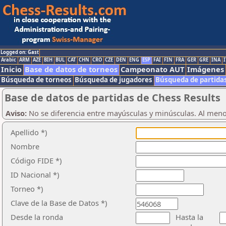
Logged on: Gast
Arabic
ARM
AZE
BIH
BUL
CAT
CHN
CRO
CZE
DEN
ENG
ESP
FAI
FIN
FRA
GER
GRE
INA
I
Inicio
Base de datos de torneos
Campeonato AUT
Imágenes
Búsqueda de torneos
Búsqueda de jugadores
Búsqueda de partida
Base de datos de partidas de Chess Results
Aviso:
No se diferencia entre mayúsculas y minúsculas. Al men
Apellido *)
Nombre
Código FIDE *)
ID Nacional *)
Torneo *)
Clave de la Base de Datos *)
Desde la ronda
Hasta la