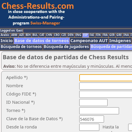
Logged on: Gast
Arabic
ARM
AZE
BIH
BUL
CAT
CHN
CRO
CZE
DEN
ENG
ESP
FAI
FIN
FRA
GER
GRE
INA
I
Inicio
Base de datos de torneos
Campeonato AUT
Imágenes
Búsqueda de torneos
Búsqueda de jugadores
Búsqueda de partida
Base de datos de partidas de Chess Results
Aviso:
No se diferencia entre mayúsculas y minúsculas. Al men
Apellido *)
Nombre
Código FIDE *)
ID Nacional *)
Torneo *)
Clave de la Base de Datos *)
Desde la ronda
Hasta la