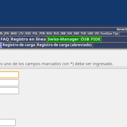
Servert
TA
JPN
MKD
LTU
NED
POL
POR
ROU
RUS
SRB
SVK
SWE
TUR
UKR
VIE
FontSize:11pt
FAQ
Registro en línea
Swiss-Manager
ÖSB
FIDE
s
Registro de carga
Registro de carga (abreviado)
os uno de los campos marcados con *) debe ser ingresado.